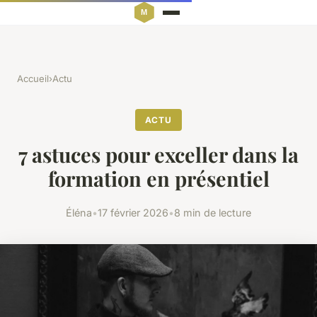
Accueil
›
Actu
ACTU
7 astuces pour exceller dans la
formation en présentiel
Éléna
•
17 février 2026
•
8 min de lecture