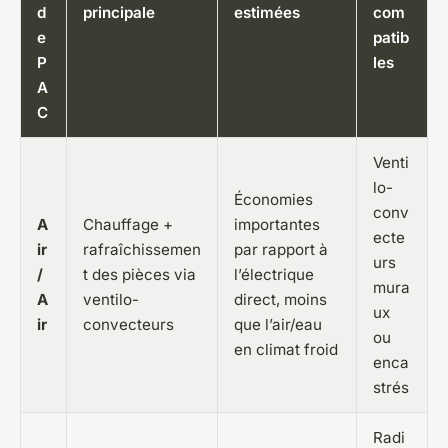
d
principale
estimées
com
e
patib
P
les
A
C
Venti
lo-
Économies
conv
A
Chauffage +
importantes
ecte
ir
rafraîchissemen
par rapport à
urs
/
t des pièces via
l’électrique
mura
A
ventilo-
direct, moins
ux
ir
convecteurs
que l’air/eau
ou
en climat froid
enca
strés
Radi