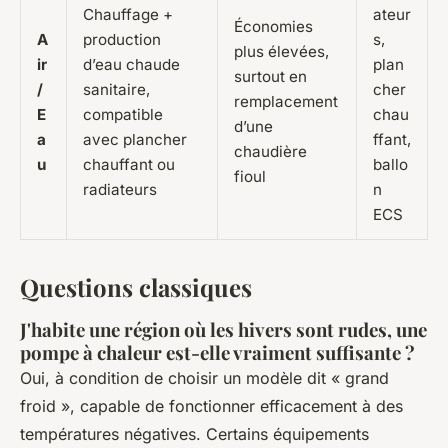
Chauffage +
ateur
Économies
A
production
s,
plus élevées,
ir
d’eau chaude
plan
surtout en
/
sanitaire,
cher
remplacement
E
compatible
chau
d’une
a
avec plancher
ffant,
chaudière
u
chauffant ou
ballo
fioul
radiateurs
n
ECS
Questions classiques
J'habite une région où les hivers sont rudes, une
pompe à chaleur est-elle vraiment suffisante ?
Oui, à condition de choisir un modèle dit « grand
froid », capable de fonctionner efficacement à des
températures négatives. Certains équipements