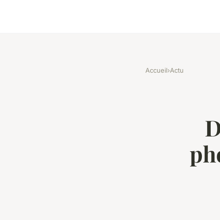
Accueil
›
Actu
D
ph