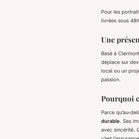
Pour les portra
livrées sous 48h
Une présenc
Basé à Clermont
déplace sur devi
local ou un proj
passion.
Pourquoi c
Parce qu’au-del
durable
. Ses im
avec sincérité. 
c’est l’assuranc