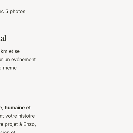
ec 5 photos
al
 km et se
our un événement
 la même
e, humaine et
nt votre histoire
re projet à Enzo,
sion et