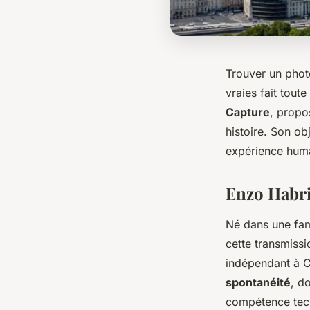
Trouver un phot
vraies fait tout
Capture
, propo
histoire. Son ob
expérience huma
Enzo Habri
Né dans une fam
cette transmissi
indépendant à C
spontanéité
, d
compétence techn