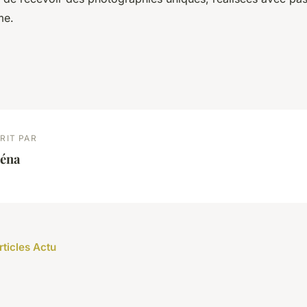
me.
RIT PAR
léna
rticles Actu