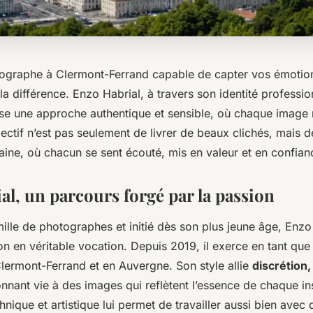
ographe à Clermont-Ferrand capable de capter vos émotion
e la différence. Enzo Habrial, à travers son identité professi
se une approche authentique et sensible, où chaque image
jectif n’est pas seulement de livrer de beaux clichés, mais 
ine, où chacun se sent écouté, mis en valeur et en confian
al, un parcours forgé par la passion
ille de photographes et initié dès son plus jeune âge, Enzo
on en véritable vocation. Depuis 2019, il exerce en tant qu
lermont-Ferrand et en Auvergne. Son style allie
discrétion,
onnant vie à des images qui reflètent l’essence de chaque in
ique et artistique lui permet de travailler aussi bien avec d