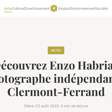
Actu
Culture
Divertissement
Emploi
Environnement
Société
ACTU
écouvrez Enzo Habria
otographe indépendan
Clermont-Ferrand
Éléna
•
23 août 2025
•
3 min de lecture