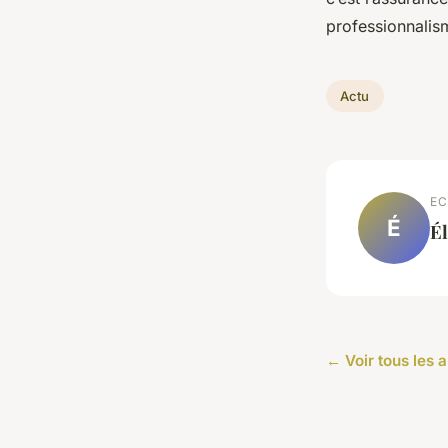
professionnalis
Actu
EC
É
É
← Voir tous les a