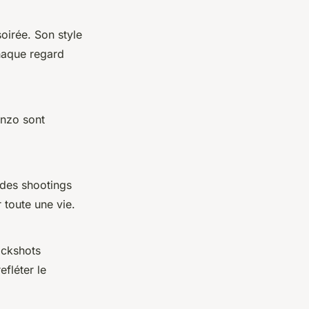
oirée. Son style
haque regard
Enzo sont
 des shootings
 toute une vie.
ackshots
fléter le