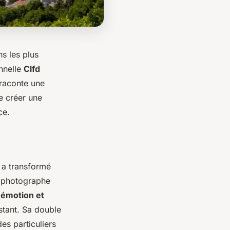
s les plus
onnelle
Clfd
 raconte une
de créer une
ce.
 a transformé
e photographe
 émotion et
stant. Sa double
es particuliers