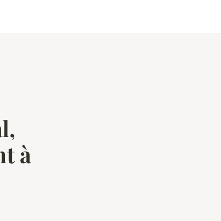
l,
t à